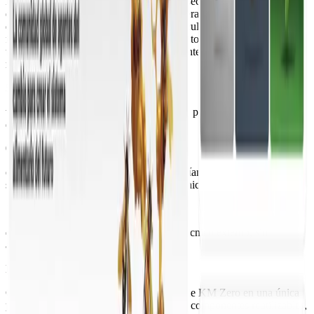
KM Zero, hub de innovación abierta del sector alimentario con sede
en Valencia y presencia internacional, operaba con múltiples
dominios y webs independientes que dificultaban comunicar de
forma coherente su ecosistema. Mantener todas las webs suponía
una gran carga operativa y riesgos constantes de desalineación de
marca o duplicidad de información.
5+
webs independientes que fragmentaban la presencia digital y
dificultaban una comunicación coherente.
0
experiencia unificada - los usuarios accedían a experiencias dispares
sin navegación fluida entre programas e iniciativas.
100%
de las actualizaciones requerían soporte técnico externo, sin
autonomía para el equipo de KM Zero.
La solución
Consolidamos todo el ecosistema digital de KM Zero en una única
plataforma Webflow con diseño modular, componentes reutilizables,