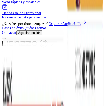
Webs rápidas y escalables
Tienda Online Profesional
E-commerce listo para vender
¿No sabes por dónde empezar?
Explorar Auditoría IA
Casos de éxito
Quiénes somos
Contactar
Agendar reunión
Auditoría IA
Soluciones
IA
Asistente Interno IA
RAG sobre tus documentos
Agente WhatsApp IA
Atención 24/7 automatizada
Chatbot IA Empresarial