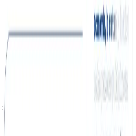
Asistente Interno IA
Agente WhatsApp IA
Chatbot IA Empresarial
Análisis de Datos con IA
Asistente Telefónico IA
Software
CRM/ERP Inteligente
Automatización de Procesos
Recursos Humanos
Software de Facturación
Presencia Web
UX/UI Design
Desarrollo Web
Tienda Online Profesional
Empresa
Soluciones
Sobre nosotros
Casos de éxito
Blog