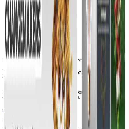
KM Zero
Innovación alimentaria
Desarrollo Web
10 semanas
Ecosistema foodtech unificado en
Webflow
Plataforma modular que consolida múltiples webs, programas y
contenidos en un solo hub autogestionable.
Cuéntanos tu proyecto
El reto