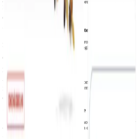
CMS flexible y panel de edición visual - preparada para crecer con
la organización.
01
Unificación estratégica del ecosistema
Arquitectura web que aglutina todos los proyectos e iniciativas en
un único dominio, organizado de forma lógica y navegable.
02
Desarrollo modular en Webflow
Web personalizada con diseño modular, componentes reutilizables y
panel de edición visual para el equipo interno.
03
CMS escalable y autogestionable
Sistema de gestión flexible para publicar noticias, eventos, startups y
convocatorias desde un panel intuitivo, sin dependencias técnicas.
Resultados