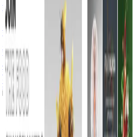
Software de Facturación
Facturación ágil y automática
Presencia Web
UX/UI Design
Interfaces que convierten
Desarrollo Web
Webs rápidas y escalables
Tienda Online Profesional
E-commerce listo para vender
Ver todas las soluciones
Casos de éxito
Quiénes somos
Contactar
Agendar reunión
Casos de éxito