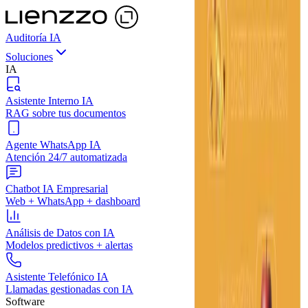
Auditoría IA
Soluciones
IA
Asistente Interno IA
RAG sobre tus documentos
Agente WhatsApp IA
Atención 24/7 automatizada
Chatbot IA Empresarial
Web + WhatsApp + dashboard
Análisis de Datos con IA
Modelos predictivos + alertas
Asistente Telefónico IA
Llamadas gestionadas con IA
Software