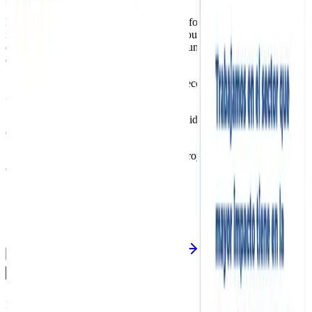
La nueva web consolida en una sola plataforma el universo de
innovación alimentaria de KM Zero - un punto de encuentro digital
que refleja su identidad y les permite comunicar, crecer y
evolucionar con total autonomía.
1
plataforma única que consolida todo el ecosistema digital de KM
Zero
100%
de autonomía para gestionar contenidos, eventos y
convocatorias
100%
coherencia de marca en todos los proyectos e iniciativas
digitales
Valorar en auditoría IA
Agendar reunión
IA