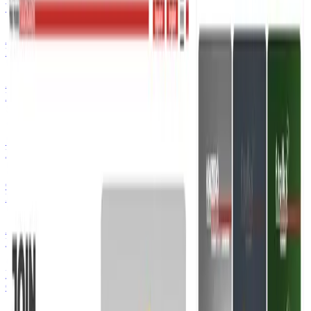
Web + WhatsApp + dashboard
Análisis de Datos con IA
Modelos predictivos + alertas
Asistente Telefónico IA
Llamadas gestionadas con IA
Software
Software a Medida
Plataformas y apps a tu operativa
CRM/ERP Inteligente
Plataforma a medida con IA
Automatización de Procesos
Flujos inteligentes a medida
Recursos Humanos
Gestión de equipo centralizada